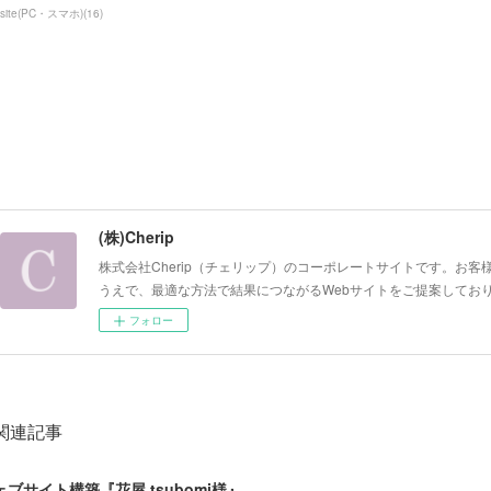
site(PC・スマホ)
(
16
)
(株)Cherip
株式会社Cherip（チェリップ）のコーポレートサイトです。お
うえで、最適な方法で結果につながるWebサイトをご提案してお
フォロー
関連記事
ェブサイト構築『花屋 tsubomi様』