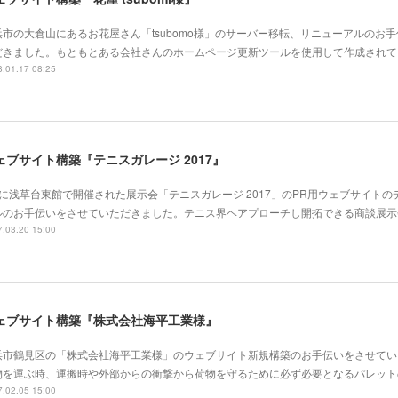
浜市の大倉山にあるお花屋さん「tsubomo様」のサーバー移転、リニューアルのお
だきました。もともとある会社さんのホームページ更新ツールを使用して作成されて
.01.17 08:25
ェブサイト構築『テニスガレージ 2017』
月に浅草台東館で開催された展示会「テニスガレージ 2017」のPR用ウェブサイト
ルのお手伝いをさせていただきました。テニス界ヘアプローチし開拓できる商談展示
.03.20 15:00
ェブサイト構築『株式会社海平工業様』
浜市鶴見区の「株式会社海平工業様」のウェブサイト新規構築のお手伝いをさせてい
物を運ぶ時、運搬時や外部からの衝撃から荷物を守るために必ず必要となるパレット
.02.05 15:00