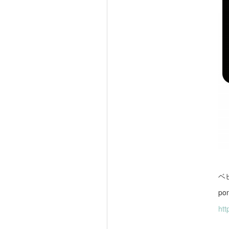
ベ
po
htt