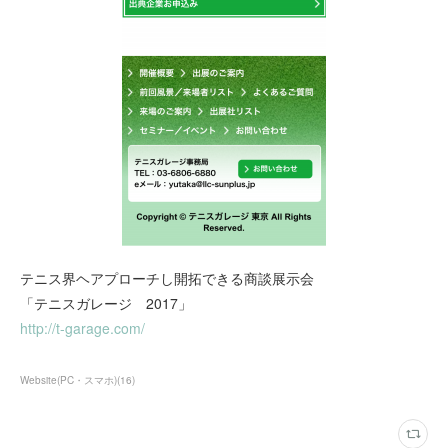
テニス界ヘアプローチし開拓できる商談展示会
「テニスガレージ 2017」
http://t-garage.com/
Website(PC・スマホ)
(
16
)